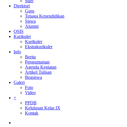
Staff
Direktori
Guru
Tenaga Kependidikan
Siswa
Alumni
OSIS
Kurikuler
Kurikuler
Ekstrakurikuler
Info
Berita
Pengumuman
Agenda Kegiatan
Artikel Tulisan
Beasiswa
Galeri
Foto
Video
+
PPDB
Kelulusan Kelas IX
Kontak