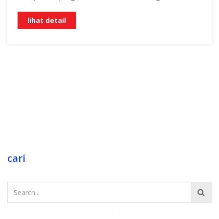
lihat detail
cari
Reni Lestari,S.Pd,M.Si