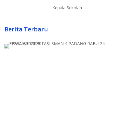
Kepala Sekolah
Berita Terbaru
S
B
S
4
P
R
2
F
2
24
02
20