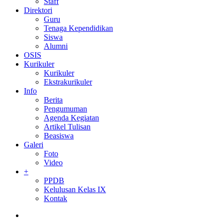
Staff
Direktori
Guru
Tenaga Kependidikan
Siswa
Alumni
OSIS
Kurikuler
Kurikuler
Ekstrakurikuler
Info
Berita
Pengumuman
Agenda Kegiatan
Artikel Tulisan
Beasiswa
Galeri
Foto
Video
+
PPDB
Kelulusan Kelas IX
Kontak