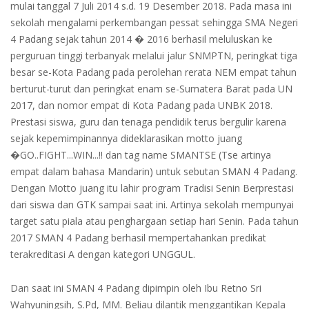
mulai tanggal 7 Juli 2014 s.d. 19 Desember 2018. Pada masa ini
sekolah mengalami perkembangan pessat sehingga SMA Negeri
4 Padang sejak tahun 2014 � 2016 berhasil meluluskan ke
perguruan tinggi terbanyak melalui jalur SNMPTN, peringkat tiga
besar se-Kota Padang pada perolehan rerata NEM empat tahun
berturut-turut dan peringkat enam se-Sumatera Barat pada UN
2017, dan nomor empat di Kota Padang pada UNBK 2018.
Prestasi siswa, guru dan tenaga pendidik terus bergulir karena
sejak kepemimpinannya dideklarasikan motto juang
�GO..FIGHT...WIN...!! dan tag name SMANTSE (Tse artinya
empat dalam bahasa Mandarin) untuk sebutan SMAN 4 Padang.
Dengan Motto juang itu lahir program Tradisi Senin Berprestasi
dari siswa dan GTK sampai saat ini. Artinya sekolah mempunyai
target satu piala atau penghargaan setiap hari Senin. Pada tahun
2017 SMAN 4 Padang berhasil mempertahankan predikat
terakreditasi A dengan kategori UNGGUL.
Dan saat ini SMAN 4 Padang dipimpin oleh Ibu Retno Sri
Wahyuningsih, S.Pd, MM. Beliau dilantik menggantikan Kepala