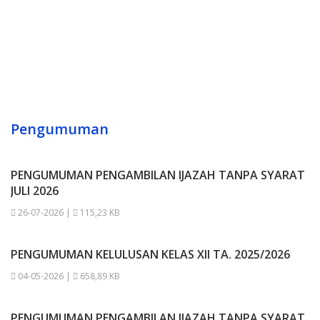
02
20
|
21
Pengumuman
PENGUMUMAN PENGAMBILAN IJAZAH TANPA SYARAT
JULI 2026
26-07-2026 |
115,23 KB
PENGUMUMAN KELULUSAN KELAS XII TA. 2025/2026
04-05-2026 |
658,89 KB
PENGUMUMAN PENGAMBILAN IJAZAH TANPA SYARAT