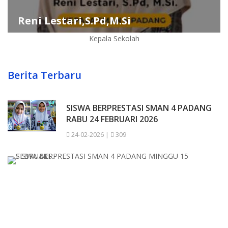
Reni Lestari,S.Pd,M.Si
Kepala Sekolah
Berita Terbaru
SISWA BERPRESTASI SMAN 4 PADANG
RABU 24 FEBRUARI 2026
24-02-2026 |
309
S
B
S
4
P
M